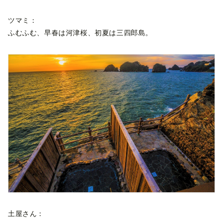
ツマミ：
ふむふむ、早春は河津桜、初夏は三四郎島。
土屋さん：