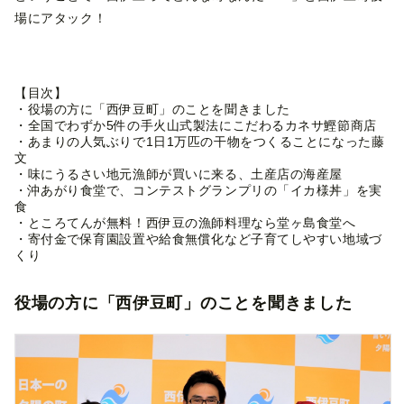
場にアタック！
【目次】
・
役場の方に「西伊豆町」のことを聞きました
・
全国でわずか5件の手火山式製法にこだわるカネサ鰹節商店
・
あまりの人気ぶりで1日1万匹の干物をつくることになった藤
文
・
味にうるさい地元漁師が買いに来る、土産店の海産屋
・
沖あがり食堂で、コンテストグランプリの「イカ様丼」を実
食
・
ところてんが無料！西伊豆の漁師料理なら堂ヶ島食堂へ
・
寄付金で保育園設置や給食無償化など子育てしやすい地域づ
くり
役場の方に「西伊豆町」のことを聞きました