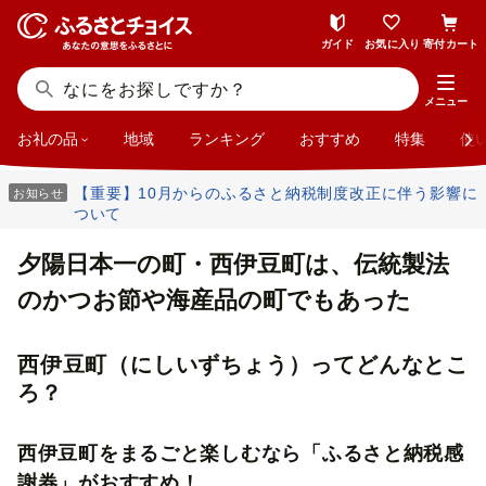
ガイド
お気に入り
寄付カート
メニュー
お礼の品
地域
ランキング
おすすめ
特集
使
【重要】10月からのふるさと納税制度改正に伴う影響に
お知らせ
ついて
夕陽日本一の町・西伊豆町は、伝統製法
のかつお節や海産品の町でもあった
西伊豆町（にしいずちょう）ってどんなとこ
ろ？
西伊豆町をまるごと楽しむなら「ふるさと納税感
謝券」がおすすめ！