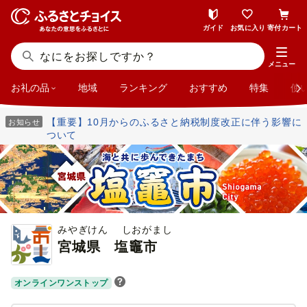
ガイド
お気に入り
寄付カート
メニュー
お礼の品
地域
ランキング
おすすめ
特集
使
【重要】10月からのふるさと納税制度改正に伴う影響に
お知らせ
ついて
みやぎけん しおがまし
宮城県
塩竈市
オンラインワンストップ