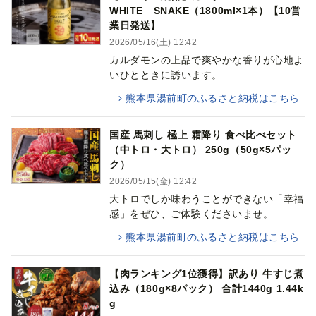
WHITE SNAKE（1800ml×1本）【10営
業日発送】
2026/05/16(土) 12:42
カルダモンの上品で爽やかな香りが心地よ
いひとときに誘います。
熊本県湯前町のふるさと納税はこちら
国産 馬刺し 極上 霜降り 食べ比べセット
（中トロ・大トロ） 250g（50g×5パッ
ク）
2026/05/15(金) 12:42
大トロでしか味わうことができない「幸福
感」をぜひ、ご体験くださいませ。
熊本県湯前町のふるさと納税はこちら
【肉ランキング1位獲得】訳あり 牛すじ煮
込み（180g×8パック） 合計1440g 1.44k
g