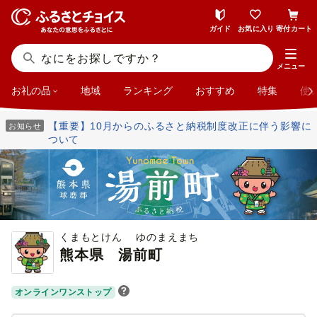
ガイド
お気に入り
寄付カート
メニュー
お礼の品
地域
ランキング
おすすめ
特集
使
【重要】10月からのふるさと納税制度改正に伴う影響に
お知らせ
ついて
くまもとけん ゆのまえまち
熊本県
湯前町
オンラインワンストップ