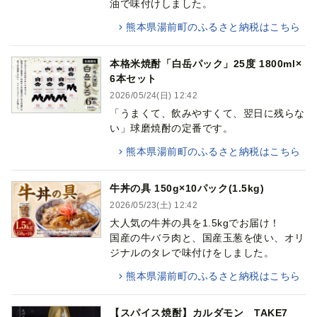
油で味付けしました。
熊本県湯前町のふるさと納税はこちら
本格米焼酎「白岳パック」25度 1800ml×
6本セット
2026/05/24(日) 12:42
「うまくて、飲みやすくて、翌日に残らな
い」球磨焼酎の定番です。
熊本県湯前町のふるさと納税はこちら
牛丼の具 150g×10パック(1.5kg)
2026/05/23(土) 12:42
大人気の牛丼の具を1.5kgでお届け！
国産の牛バラ肉と、国産玉葱を使い、オリ
ジナルのタレで味付けをしました。
熊本県湯前町のふるさと納税はこちら
【スパイス焼酎】カルダモン TAKE7