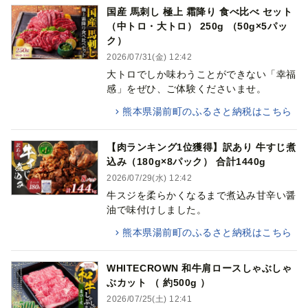
国産 馬刺し 極上 霜降り 食べ比べ セット
（中トロ・大トロ） 250g （50g×5パッ
ク）
2026/07/31(金) 12:42
大トロでしか味わうことができない「幸福
感」をぜひ、ご体験くださいませ。
熊本県湯前町のふるさと納税はこちら
【肉ランキング1位獲得】訳あり 牛すじ煮
込み（180g×8パック） 合計1440g
2026/07/29(水) 12:42
牛スジを柔らかくなるまで煮込み甘辛い醤
油で味付けしました。
熊本県湯前町のふるさと納税はこちら
WHITECROWN 和牛肩ロースしゃぶしゃ
ぶカット （ 約500g ）
2026/07/25(土) 12:41