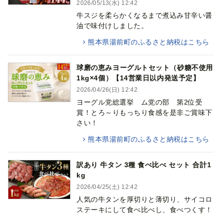
2026/05/13(水) 12:42
牛スジを柔らかくなるまで煮込み甘辛い醤
油で味付けしました。
熊本県湯前町のふるさと納税はこちら
球磨の恵みヨーグルトセット（砂糖不使用
1kg×4個）【14営業日以内発送予定】
2026/04/26(日) 12:42
ヨーグル党総選挙 ム党の部 第2位受
賞！とろ～りもっちり食感を是非ご賞味下
さい！
熊本県湯前町のふるさと納税はこちら
訳あり 牛タン 3種 食べ比べ セット 合計1
kg
2026/04/25(土) 12:42
人気の牛タンを厚切りと薄切り、サイコロ
ステーキにして食べ比べし、食べつくす！