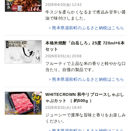
2026/04/10(金) 12:42
牛スジを柔らかくなるまで煮込み甘辛い醤
油で味付けしました。
熊本県湯前町のふるさと納税はこちら
本格米焼酎「白岳しろ」25度 720ml×6本
セット
2026/03/31(火) 20:08
フルーティで上品な米の香りと軽やかな口
当たり。自慢の製品です。
熊本県湯前町のふるさと納税はこちら
WHITECROWN 和牛リブロースしゃぶし
ゃぶカット （ 約500g ）
2026/03/31(火) 18:40
ジューシーで濃厚な旨味と香りをお楽しみ
ください。
熊本県湯前町のふるさと納税はこちら