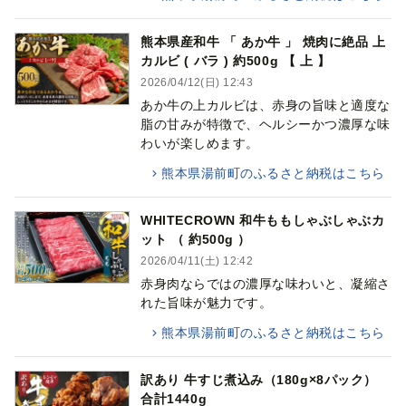
熊本県産和牛 「 あか牛 」 焼肉に絶品 上
カルビ ( バラ ) 約500g 【 上 】
2026/04/12(日) 12:43
あか牛の上カルビは、赤身の旨味と適度な
脂の甘みが特徴で、ヘルシーかつ濃厚な味
わいが楽しめます。
熊本県湯前町のふるさと納税はこちら
WHITECROWN 和牛ももしゃぶしゃぶカ
ット （ 約500g ）
2026/04/11(土) 12:42
赤身肉ならではの濃厚な味わいと、凝縮さ
れた旨味が魅力です。
熊本県湯前町のふるさと納税はこちら
訳あり 牛すじ煮込み（180g×8パック）
合計1440g