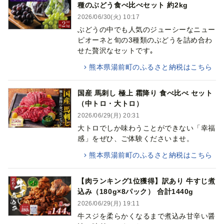
種のぶどう食べ比べセット 約2kg
2026/06/30(火) 10:17
ぶどうの中でも人気のジューシーなニュー
ピオーネと旬の3種類のぶどうを詰め合わ
せた贅沢なセットです｡
熊本県湯前町のふるさと納税はこちら
国産 馬刺し 極上 霜降り 食べ比べ セット
（中トロ・大トロ）
2026/06/29(月) 20:31
大トロでしか味わうことができない「幸福
感」をぜひ、ご体験くださいませ。
熊本県湯前町のふるさと納税はこちら
【肉ランキング1位獲得】訳あり 牛すじ煮
込み（180g×8パック） 合計1440g
2026/06/29(月) 19:11
牛スジを柔らかくなるまで煮込み甘辛い醤