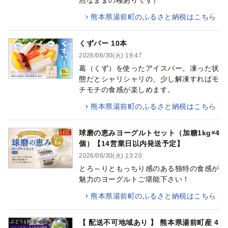
然なままの種ありです）
熊本県湯前町のふるさと納税はこちら
くずバー 10本
2026/06/30(火) 19:47
葛（くず）を使ったアイスバー。凍った状
態だとシャリシャリの、少し解凍すればモ
チモチの食感が楽しめます。
熊本県湯前町のふるさと納税はこちら
球磨の恵みヨーグルトセット（加糖1kg×4
個）【14営業日以内発送予定】
2026/06/30(火) 13:20
とろ～りともっちり感のある独特の食感が
魅力のヨーグルトご堪能下さい！
熊本県湯前町のふるさと納税はこちら
【 配送不可地域あり 】 熊本県湯前町産 4