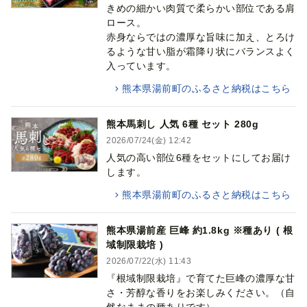
きめの細かい肉質で柔らかい部位である肩
ロース。
赤身ならではの濃厚な旨味に加え、とろけ
るような甘い脂が霜降り状にバランスよく
入っています。
熊本県湯前町のふるさと納税はこちら
熊本馬刺し 人気 6種 セット 280g
2026/07/24(金) 12:42
人気の高い部位6種をセットにしてお届け
します。
熊本県湯前町のふるさと納税はこちら
熊本県湯前産 巨峰 約1.8kg ※種あり ( 根
域制限栽培 )
2026/07/22(水) 11:43
『根域制限栽培』で育てた巨峰の濃厚な甘
さ・芳醇な香りをお楽しみください。（自