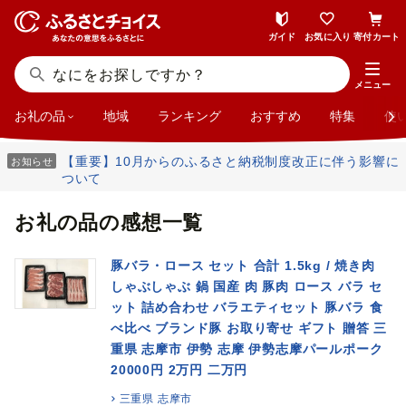
ガイド
お気に入り
寄付カート
メニュー
お礼の品
地域
ランキング
おすすめ
特集
使
【重要】10月からのふるさと納税制度改正に伴う影響に
お知らせ
ついて
お礼の品の感想一覧
豚バラ・ロース セット 合計 1.5kg / 焼き肉
しゃぶしゃぶ 鍋 国産 肉 豚肉 ロース バラ セ
ット 詰め合わせ バラエティセット 豚バラ 食
べ比べ ブランド豚 お取り寄せ ギフト 贈答 三
重県 志摩市 伊勢 志摩 伊勢志摩パールポーク
20000円 2万円 二万円
三重県 志摩市