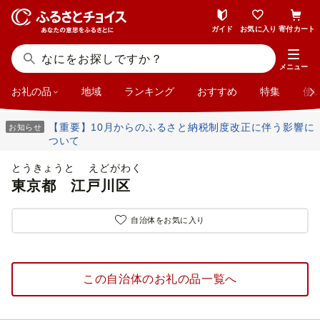
ガイド
お気に入り
寄付カート
メニュー
お礼の品
地域
ランキング
おすすめ
特集
使
【重要】10月からのふるさと納税制度改正に伴う影響に
お知らせ
ついて
とうきょうと えどがわく
東京都
江戸川区
自治体をお気に入り
この自治体のお礼の品一覧へ