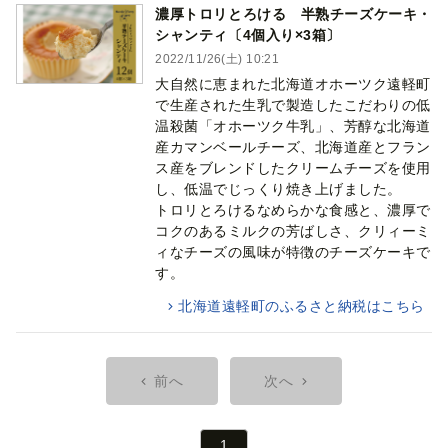
濃厚トロリとろける 半熟チーズケーキ・
シャンティ〔4個入り×3箱〕
2022/11/26(土) 10:21
大自然に恵まれた北海道オホーツク遠軽町
で生産された生乳で製造したこだわりの低
温殺菌「オホーツク牛乳」、芳醇な北海道
産カマンベールチーズ、北海道産とフラン
ス産をブレンドしたクリームチーズを使用
し、低温でじっくり焼き上げました。
トロリとろけるなめらかな食感と、濃厚で
コクのあるミルクの芳ばしさ、クリィーミ
ィなチーズの風味が特徴のチーズケーキで
す。
北海道遠軽町のふるさと納税はこちら
前へ
次へ
1