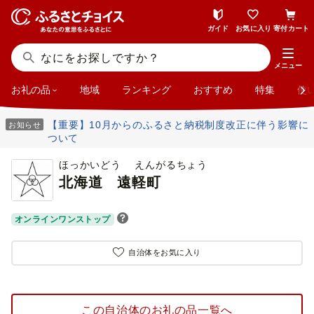
ガイド
お気に入り
寄付カート
メニュー
お礼の品
地域
ランキング
おすすめ
特集
使
【重要】10月からのふるさと納税制度改正に伴う影響に
お知らせ
ついて
ほっかいどう えんがるちょう
北海道
遠軽町
オンラインワンストップ
自治体をお気に入り
この自治体のお礼の品一覧へ