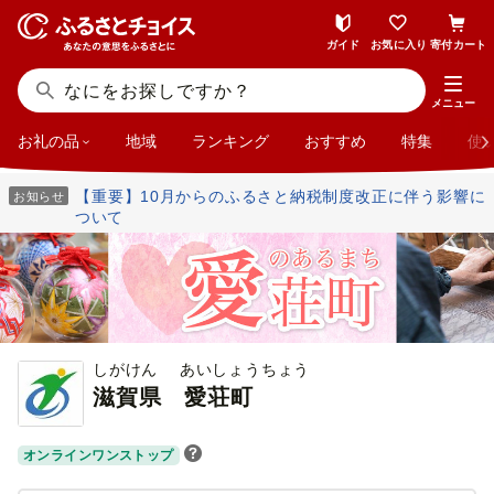
ガイド
お気に入り
寄付カート
メニュー
お礼の品
地域
ランキング
おすすめ
特集
使
【重要】10月からのふるさと納税制度改正に伴う影響に
お知らせ
ついて
しがけん あいしょうちょう
滋賀県
愛荘町
オンラインワンストップ