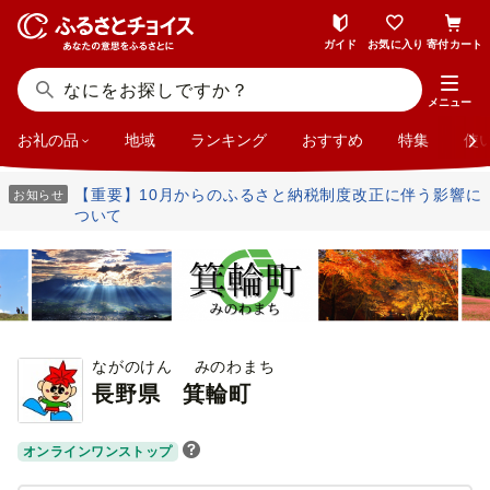
ガイド
お気に入り
寄付カート
メニュー
お礼の品
地域
ランキング
おすすめ
特集
使
【重要】10月からのふるさと納税制度改正に伴う影響に
お知らせ
ついて
ながのけん みのわまち
長野県
箕輪町
オンラインワンストップ