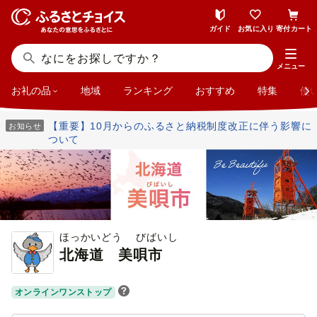
ガイド
お気に入り
寄付カート
メニュー
お礼の品
地域
ランキング
おすすめ
特集
使
【重要】10月からのふるさと納税制度改正に伴う影響に
お知らせ
ついて
ほっかいどう びばいし
北海道
美唄市
オンラインワンストップ