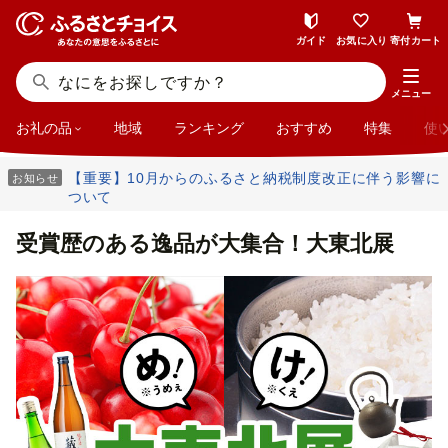
ガイド
お気に入り
寄付カート
メニュー
お礼の品
地域
ランキング
おすすめ
特集
使
【重要】10月からのふるさと納税制度改正に伴う影響に
お知らせ
ついて
受賞歴のある逸品が大集合！大東北展