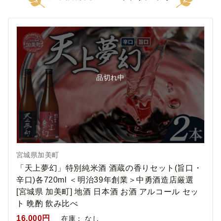
品切れ中
宮城県加美町
「天上夢幻」特別純米酒 酒蔵の香りセット(旨口・
辛口)各720ml ＜明治39年創業＞中勇酒造店厳選
[宮城県 加美町] 地酒 日本酒 お酒 アルコール セッ
ト 晩酌 飲み比べ
16,000円
在庫：
なし