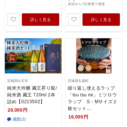
決済から7日程度で発送
詳しく見る
詳しく見る
宮城県白石市
宮城県丸森町
純米大吟醸 藏王昇り龍/
繰り返し使えるラップ
純米酒 藏王 720ml 2本
「tsu tsu mi」ミツロウ
詰め【0215502】
ラップ S・Mサイズ２
枚セット…
20,000
円
16,000
円
感想(2)