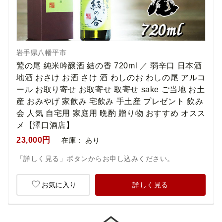
岩手県八幡平市
鷲の尾 純米吟醸酒 結の香 720ml ／ 弱辛口 日本酒
地酒 おさけ お酒 さけ 酒 わしのお わしの尾 アルコ
ール お取り寄せ お取寄せ 取寄せ sake ご当地 お土
産 おみやげ 家飲み 宅飲み 手土産 プレゼント 飲み
会 人気 自宅用 家庭用 晩酌 贈り物 おすすめ オスス
メ【澤口酒店】
23,000円
在庫：
あり
「詳しく見る」ボタンからお申し込みください。
お気に入り
詳しく見る