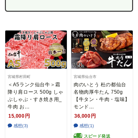
宮城県村田町
宮城県仙台市
＜A5ランク仙台牛＞霜
肉のいとう 杜の都仙台
降り肩ロース 500g しゃ
名物肉厚牛たん 750g
ぶしゃぶ・すき焼き用_
【牛タン・牛肉・塩味】
牛肉 お…
モンド…
15,000
円
36,000
円
感想(3)
感想(1)
スピード発送