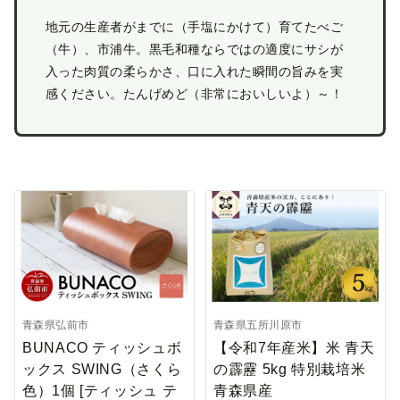
地元の生産者がまでに（手塩にかけて）育てたべご
（牛）、市浦牛。黒毛和種ならではの適度にサシが
入った肉質の柔らかさ、口に入れた瞬間の旨みを実
感ください。たんげめど（非常においしいよ）～！
青森県弘前市
青森県五所川原市
BUNACO ティッシュボ
【令和7年産米】米 青天
ックス SWING（さくら
の霹靂 5kg 特別栽培米
色）1個 [ティッシュ テ
青森県産