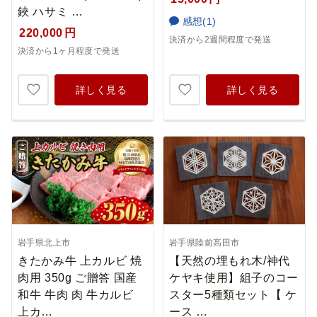
鋏 ハサミ …
感想(1)
220,000
円
決済から2週間程度で発送
決済から1ヶ月程度で発送
詳しく見る
詳しく見る
岩手県北上市
岩手県陸前高田市
きたかみ牛 上カルビ 焼
【天然の埋もれ木/神代
肉用 350g ご贈答 国産
ケヤキ使用】組子のコー
和牛 牛肉 肉 牛カルビ
スター5種類セット【 ケ
上カ…
ース …