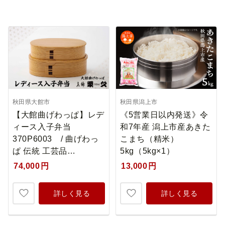
秋田県大館市
秋田県潟上市
【大館曲げわっぱ】レデ
《5営業日以内発送》令
ィース入子弁当
和7年産 潟上市産あきた
370P6003 / 曲げわっ
こまち（精米）
ぱ 伝統 工芸品…
5kg（5kg×1）
74,000
円
13,000
円
詳しく見る
詳しく見る