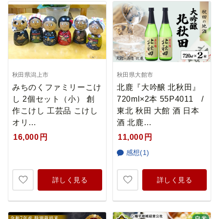
秋田県潟上市
秋田県大館市
みちのくファミリーこけ
北鹿『大吟醸 北秋田』
し 2個セット（小） 創
720ml×2本 55P4011 /
作こけし 工芸品 こけし
東北 秋田 大館 酒 日本
オリ…
酒 北鹿…
16,000
円
11,000
円
感想(1)
詳しく見る
詳しく見る