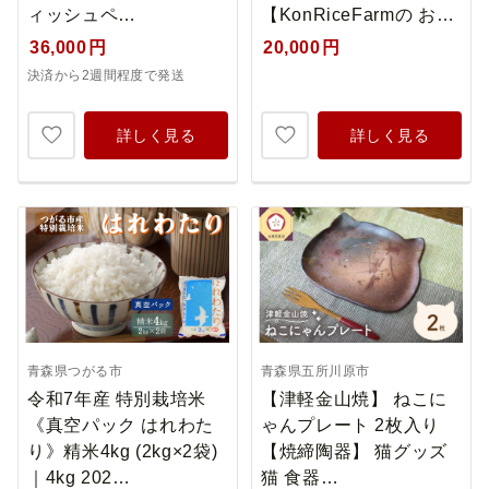
ィッシュペ…
【KonRiceFarmの お…
36,000
円
20,000
円
決済から2週間程度で発送
詳しく見る
詳しく見る
青森県つがる市
青森県五所川原市
令和7年産 特別栽培米
【津軽金山焼】 ねこに
《真空パック はれわた
ゃんプレート 2枚入り
り》精米4kg (2kg×2袋)
【焼締陶器】 猫グッズ
｜4kg 202…
猫 食器…