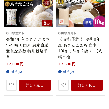
秋田県湯沢市
秋田県鹿角市
令和7年産 あきたこまち
《 先行予約 》 令和8年
5kg 精米 白米 農家直送
産 あきたこまち 白米
受賞歴多数 特別栽培米
10kg（ 5kg×2袋 ） 【八
自…
幡平地…
17,000
円
17,500
円
感想(6)
感想(2)
詳しく見る
詳しく見る