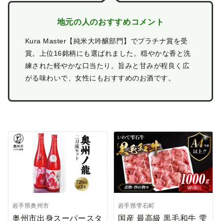
地元の人のおすすめコメント
Kura Master【純米大吟醸部門】でプラチナ賞を受
賞。上位16銘柄にも選ばれました。穏やかな香と洗
練された軽やかな口当たり。旨みと甘みが程良く広
がる味わいで、女性にもおすすめのお酒です。
岩手県奥州市
岩手県雫石町
奥州市出身スーパースタ
国産 最高級 黒毛和牛 雫