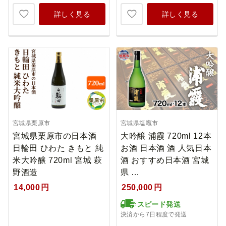
詳しく見る
詳しく見る
宮城県栗原市
宮城県塩竈市
宮城県栗原市の日本酒
大吟醸 浦霞 720ml 12本
日輪田 ひわた きもと 純
お酒 日本酒 酒 人気日本
米大吟醸 720ml 宮城 萩
酒 おすすめ日本酒 宮城
野酒造
県 …
14,000
円
250,000
円
スピード発送
決済から7日程度で発送