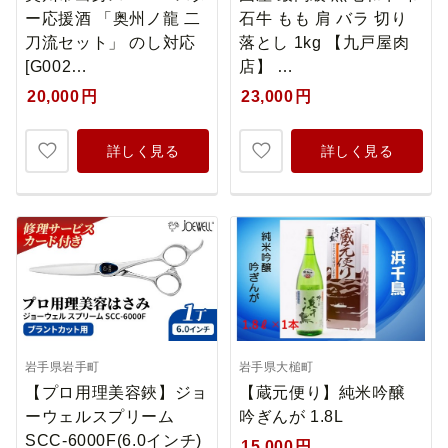
ー応援酒 「奥州ノ龍 二
石牛 もも 肩 バラ 切り
刀流セット」 のし対応
落とし 1kg 【九戸屋肉
[G002…
店】 …
20,000
円
23,000
円
詳しく見る
詳しく見る
岩手県岩手町
岩手県大槌町
【プロ用理美容鋏】ジョ
【蔵元便り】純米吟醸
ーウェルスプリーム
吟ぎんが 1.8L
SCC-6000F(6.0インチ)
15,000
円