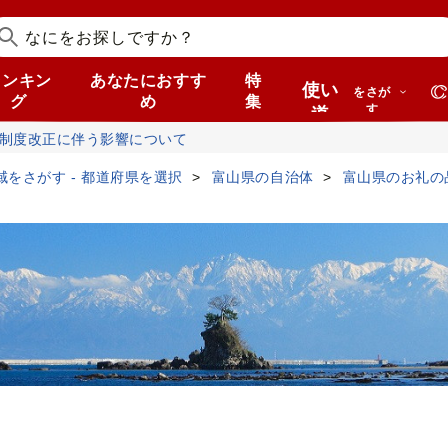
ランキン
あなたにおすす
特
使い
をさが
グ
め
集
す
道
税制度改正に伴う影響について
域をさがす - 都道府県を選択
富山県の自治体
富山県のお礼の