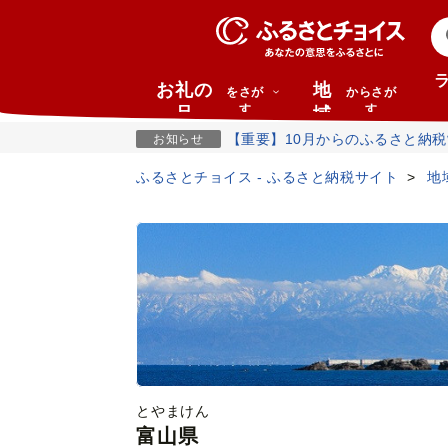
お礼の
地
をさが
からさが
す
す
品
域
【重要】10月からのふるさと納
お知らせ
ふるさとチョイス - ふるさと納税サイト
地
とやまけん
富山県