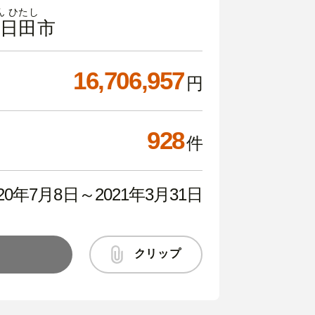
ん ひたし
日田市
16,706,957
円
928
件
020年7月8日～
2021年3月31日
クリップ