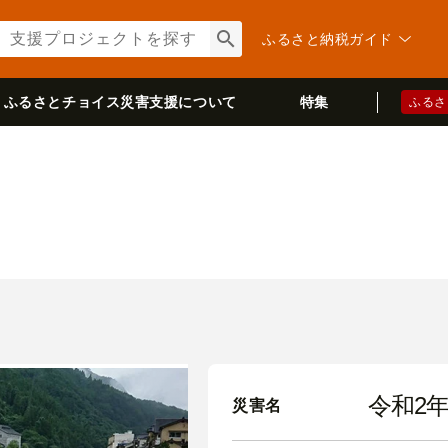
ふるさと納税ガイド
検索
ふるさとチョイス
災害支援について
特集
ふるさ
令和2
災害名