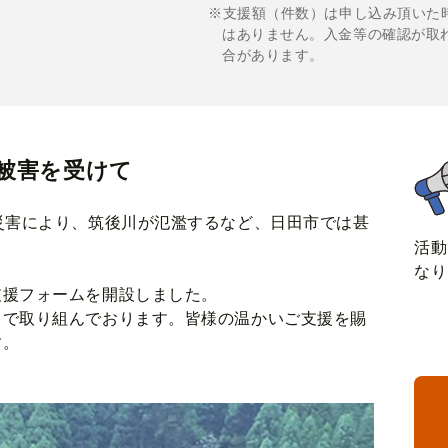
※支援額（件数）は申し込み頂いた
はありません。入金等の確認が取
合があります。
被害を受けて
災害により、筑後川が氾濫するなど、日田市では甚
活動
。
なり
支援フォームを開設しました。
力で取り組んでおります。皆様の温かいご支援を賜
す。