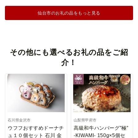
仙台市のお礼の品をもっと見る
その他にも選べるお礼の品をご紹
介！
石川県金沢市
山梨県甲府市
ウフフおすすめドーナチ
高級和牛ハンバーグ”極”
ュ１０個セット 石川 金
-KIWAMI- 150g×5個セ