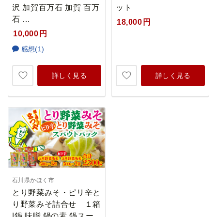
沢 加賀百万石 加賀 百万
ット
石 …
18,000
円
10,000
円
感想(1)
詳しく見る
詳しく見る
石川県かほく市
とり野菜みそ・ピリ辛と
り野菜みそ詰合せ １箱
|鍋 味噌 鍋の素 鍋スー