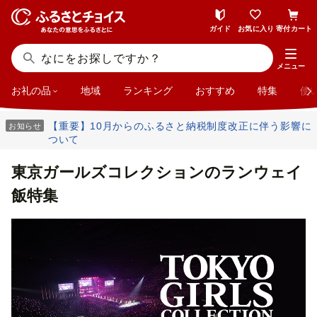
ガイド
お気に入り
寄付カート
メニュー
お礼の品
地域
ランキング
おすすめ
特集
使
【重要】10月からのふるさと納税制度改正に伴う影響に
お知らせ
ついて
東京ガールズコレクションのランウェイ
飯特集