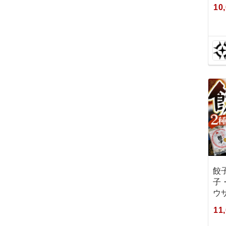
10
餃
子
ウ
11