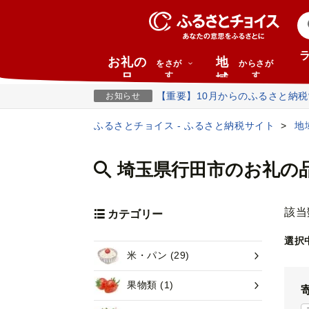
お礼の
地
をさが
からさが
す
す
品
域
【重要】10月からのふるさと納
お知らせ
ふるさとチョイス - ふるさと納税サイト
地
埼玉県行田市のお礼の
該当
カテゴリー
選択
米・パン
(29)
果物類
(1)