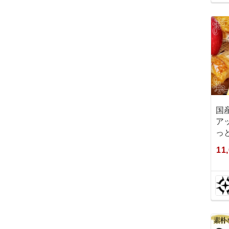
国
アッ
っ
11