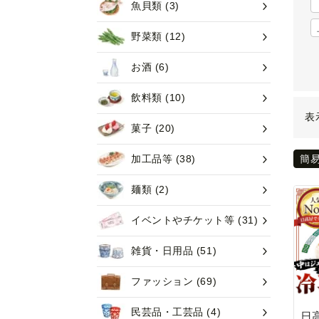
魚貝類
(3)
野菜類
(12)
お酒
(6)
飲料類
(10)
表
菓子
(20)
加工品等
(38)
簡
麺類
(2)
イベントやチケット等
(31)
雑貨・日用品
(51)
ファッション
(69)
民芸品・工芸品
(4)
日高