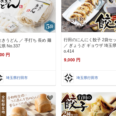
行田のにんにく餃子 2袋セ
生きうどん ／ 手打ち 長め 麺
／ ぎょうざ ギョウザ 埼玉県
県 No.337
o.414
000 円
9,000 円
埼玉県行田市
埼玉県行田市