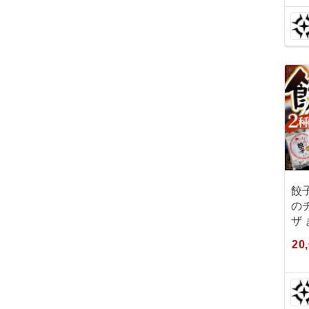
餃
の
ザ
20