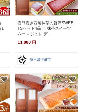
餃
石臼挽き西尾抹茶の贅沢SWEE
1
TSセット4品 ／ 抹茶スイーツ
ムース ジュレ デ…
11,000 円
埼玉県行田市