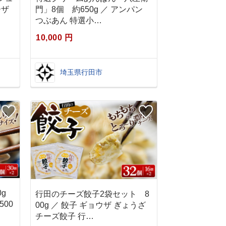
ーザ
門」8個 約650g ／ アンパン
つぶあん 特選小…
10,000 円
埼玉県行田市
g
行田のチーズ餃子2袋セット 8
500
00g ／ 餃子 ギョウザ ぎょうざ
チーズ餃子 行…