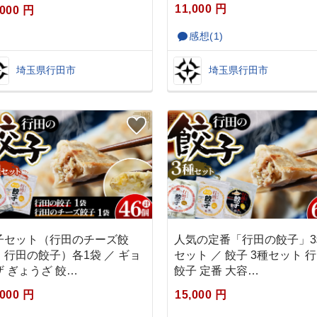
11,000 円
,000 円
感想(1)
埼玉県行田市
埼玉県行田市
子セット（行田のチーズ餃
人気の定番「行田の餃子」3
・行田の餃子）各1袋 ／ ギョ
セット ／ 餃子 3種セット 
ザ ぎょうざ 餃…
餃子 定番 大容…
,000 円
15,000 円