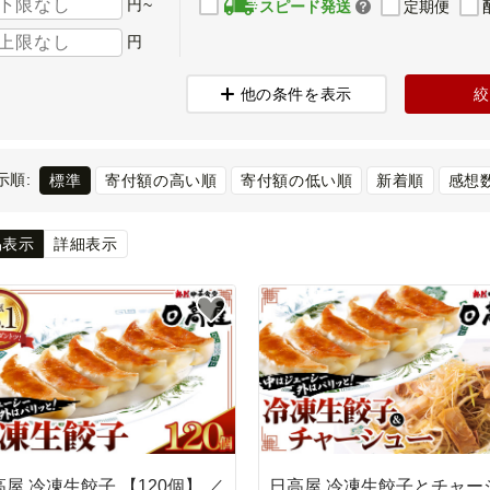
円~
スピード発送
定期便
円
他の条件を表示
絞
示順:
標準
寄付額の高い順
寄付額の低い順
新着順
感想
易表示
詳細表示
屋 冷凍生餃子 【120個】 ／
日高屋 冷凍生餃子とチャー