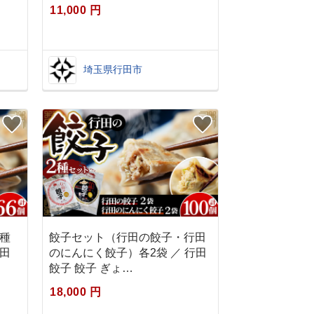
11,000 円
埼玉県行田市
種
餃子セット（行田の餃子・行田
行田
のにんにく餃子）各2袋 ／ 行田
餃子 餃子 ぎょ…
18,000 円