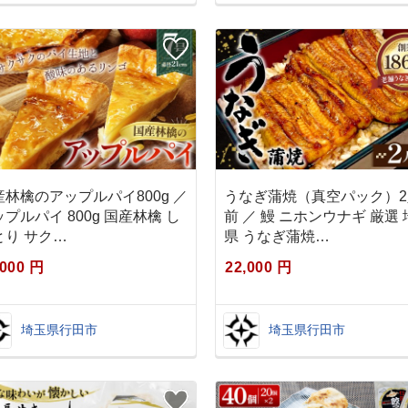
産林檎のアップルパイ800g ／
うなぎ蒲焼（真空パック）2
プルパイ 800g 国産林檎 し
前 ／ 鰻 ニホンウナギ 厳選
とり サク…
県 うなぎ蒲焼…
,000 円
22,000 円
埼玉県行田市
埼玉県行田市