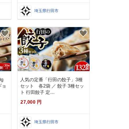
埼玉県行田市
g
人気の定番「行田の餃子」3種
ギョ
セット 各2袋 ／ 餃子 3種セッ
ト 行田餃子 定…
27,000 円
埼玉県行田市