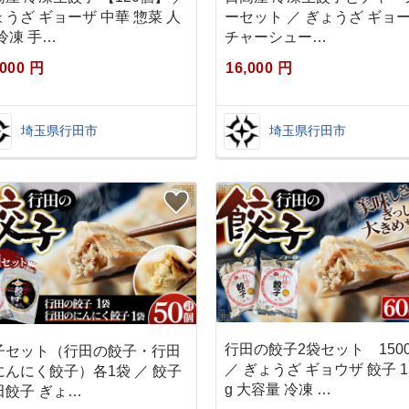
ょうざ ギョーザ 中華 惣菜 人
ーセット ／ ぎょうざ ギョ
冷凍 手…
チャーシュー…
,000 円
16,000 円
埼玉県行田市
埼玉県行田市
行田の餃子2袋セット 1500
子セット（行田の餃子・行田
／ ぎょうざ ギョウザ 餃子 1
にんにく餃子）各1袋 ／ 餃子
g 大容量 冷凍 …
田餃子 ぎょ…