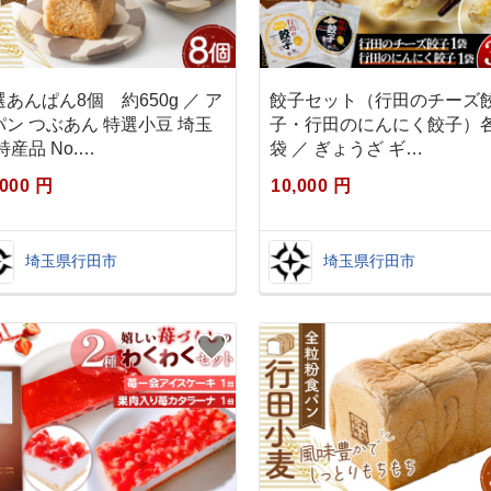
あんぱん8個 約650g ／ ア
餃子セット（行田のチーズ
パン つぶあん 特選小豆 埼玉
子・行田のにんにく餃子）各
特産品 No.…
袋 ／ ぎょうざ ギ…
,000 円
10,000 円
埼玉県行田市
埼玉県行田市