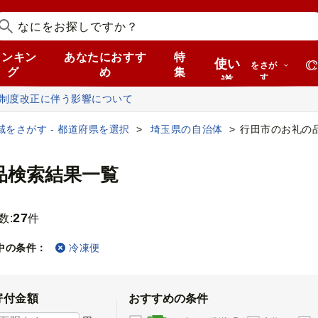
ランキン
あなたにおすす
特
使い
をさが
グ
め
集
す
道
税制度改正に伴う影響について
域をさがす - 都道府県を選択
埼玉県の自治体
行田市のお礼の
品検索結果一覧
27
数:
件
中の条件：
冷凍便
寄付金額
おすすめの条件