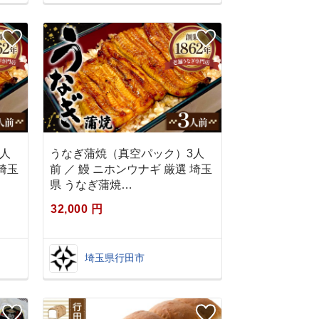
人
うなぎ蒲焼（真空パック）3人
 埼玉
前 ／ 鰻 ニホンウナギ 厳選 埼玉
県 うなぎ蒲焼…
32,000 円
埼玉県行田市