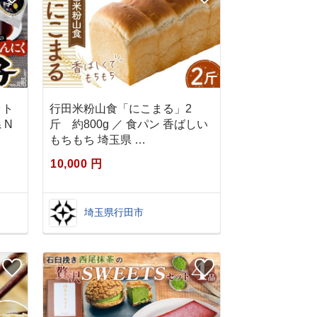
ット
行田米粉山食「にこまる」2
 N
斤 約800g ／ 食パン 香ばしい
もちもち 埼玉県 …
10,000 円
埼玉県行田市