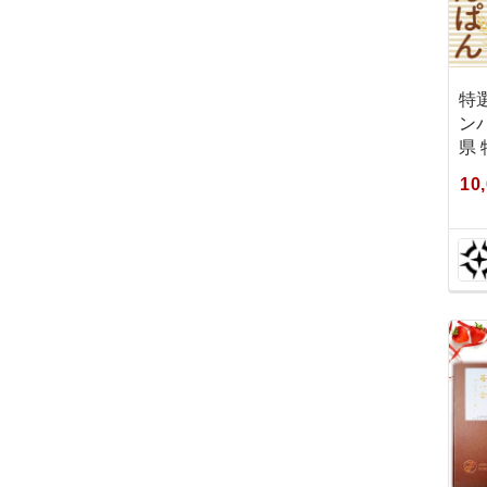
特選
ン
県 
10