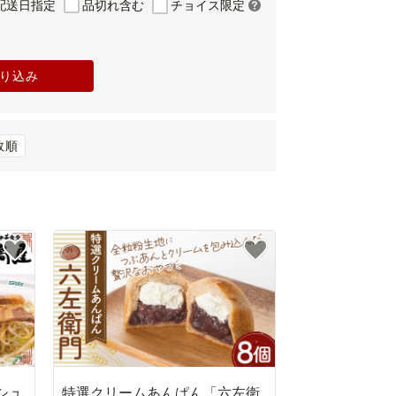
配送日指定
品切れ含む
チョイス限定
り込み
数順
シュ
特選クリームあんぱん「六左衛