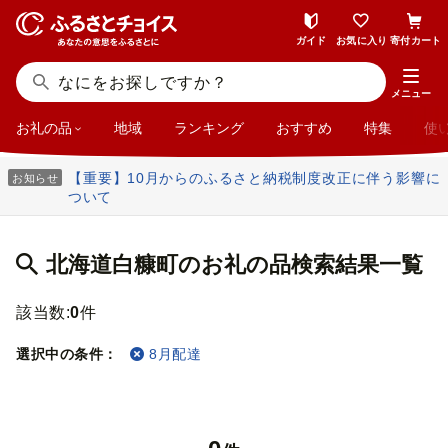
ガイド
お気に入り
寄付カート
メニュー
お礼の品
地域
ランキング
おすすめ
特集
使
【重要】10月からのふるさと納税制度改正に伴う影響に
お知らせ
ついて
北海道白糠町のお礼の品検索結果一覧
該当数:
0
件
選択中の条件：
8月配達