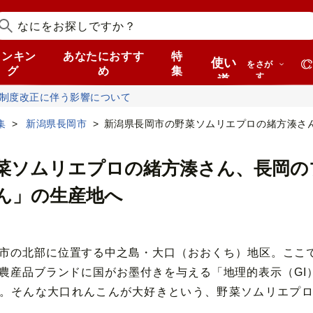
ランキン
あなたにおすす
特
使い
をさが
グ
め
集
す
道
税制度改正に伴う影響について
集
新潟県長岡市
新潟県長岡市の野菜ソムリエプロの緒方湊さん、
菜ソムリエプロの緒方湊さん、長岡の
ん」の生産地へ
市の北部に位置する中之島・大口（おおくち）地区。ここ
農産品ブランドに国がお墨付きを与える「地理的表示（GI
。そんな大口れんこんが大好きという、野菜ソムリエプ