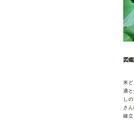
図鑑
米ど
適と
しの
さん
確立