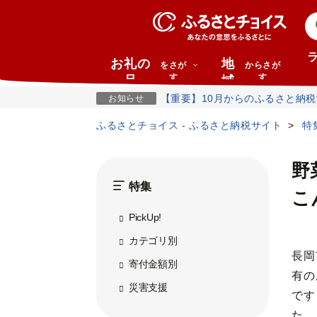
お礼の
地
をさが
からさが
す
す
品
域
【重要】10月からのふるさと納
お知らせ
ふるさとチョイス - ふるさと納税サイト
特
野
特集
こ
PickUp!
カテゴリ別
長岡
寄付金額別
有の
災害支援
です
た。