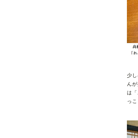
少し
んが
は「
っこ