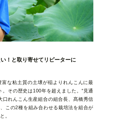
たい！と取り寄せてリピーターに
豊富な粘土質の土壌が稲よりれんこんに最
ト。その歴史は100年を超えました。“見通
大口れんこん生産組合の組合長、髙橋秀信
、この2種を組み合わせる栽培法を組合が
こと。