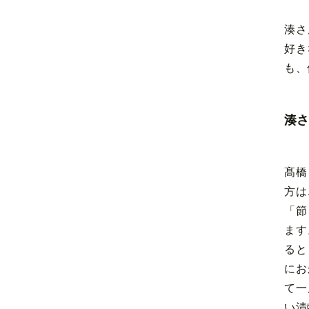
湊さ
好き
も、
湊さ
髙橋
方は
「節
ます
ると
にお
て一
い漬