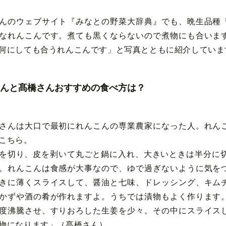
んのウェブサイト『みなとの野菜大辞典』でも、晩生品種
なれんこんです。煮ても黒くならないので煮物にも合いま
何にしても合うれんこんです」と写真とともに紹介していま
んと髙橋さんおすすめの食べ方は？
さんは大口で最初にれんこんの専業農家になった人。れん
こちら。
を切り、皮を剥いて丸ごと鍋に入れ、大きいときは半分に切
。れんこんは食感が大事なので、ゆで過ぎないように気を
きに薄くスライスして、醤油と七味、ドレッシング、キム
かずや酒の肴が作れますよ。うちでは漬物もよく作ります
度沸騰させ、すりおろした生姜を少々。その中にスライス
物になります」（髙橋さん）