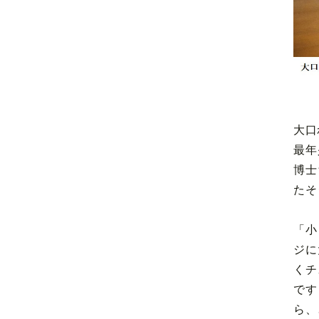
大口
最年
博士
たそ
「小
ジに
くチ
です
ら、