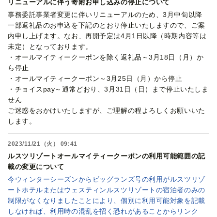
リニューアルに伴う寄附お申し込みの停止について
事務委託事業者変更に伴いリニューアルのため、3月中旬以降
一部返礼品のお申込を下記のとおり停止いたしますので、ご案
内申し上げます。なお、再開予定は4月1日以降（時期内容等は
未定）となっております。
・オールマイティークーポンを除く返礼品～3月18日（月）か
ら停止
・オールマイティークーポン～3月25日（月）から停止
・チョイスpay～通常どおり、3月31日（日）まで停止いたしま
せん
ご迷惑をおかけいたしますが、ご理解の程よろしくお願いいた
します。
2023/11/21（火） 09:41
ルスツリゾートオールマイティークーポンの利用可能範囲の記
載の変更について
今ウィンターシーズンからビッグランズ号の利用がルスツリゾ
ートホテルまたはウェスティンルスツリゾートの宿泊者のみの
制限がなくなりましたことにより、個別に利用可能対象を記載
しなければ、利用時の混乱を招く恐れがあることからリンク