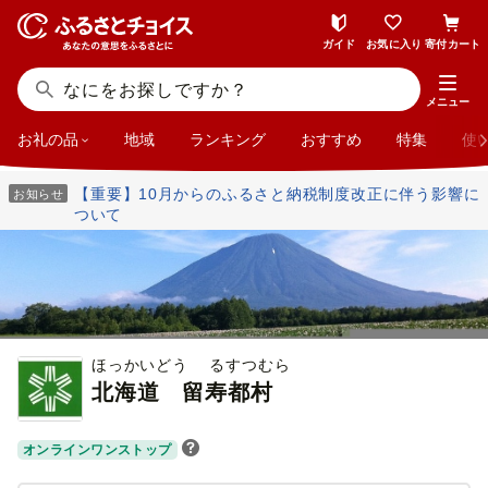
ガイド
お気に入り
寄付カート
メニュー
お礼の品
地域
ランキング
おすすめ
特集
使
【重要】10月からのふるさと納税制度改正に伴う影響に
お知らせ
ついて
ほっかいどう るすつむら
北海道
留寿都村
オンラインワンストップ